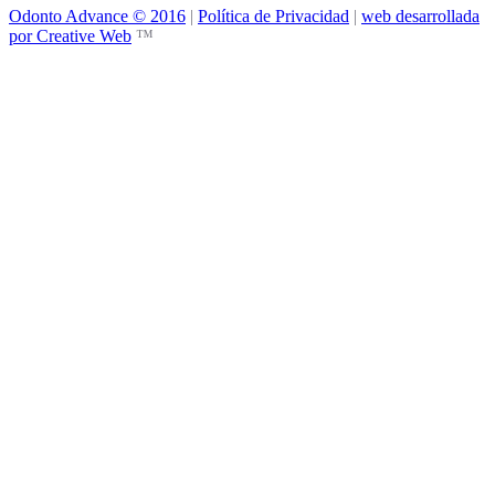
Odonto Advance © 2016
|
Política de Privacidad
|
web desarrollada
por Creative Web
™