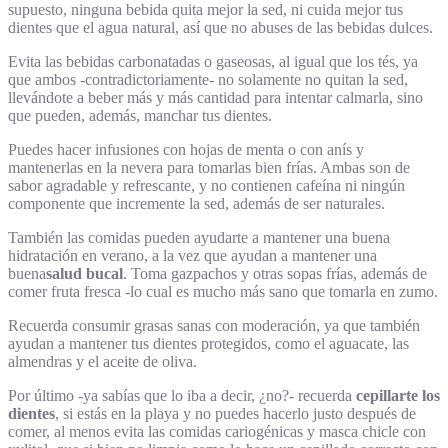
supuesto, ninguna bebida quita mejor la sed, ni cuida mejor tus
dientes que el agua natural, así que no abuses de las bebidas dulces.
Evita las bebidas carbonatadas o gaseosas, al igual que los tés, ya
que ambos -contradictoriamente- no solamente no quitan la sed,
llevándote a beber más y más cantidad para intentar calmarla, sino
que pueden, además, manchar tus dientes.
Puedes hacer infusiones con hojas de menta o con anís y
mantenerlas en la nevera para tomarlas bien frías. Ambas son de
sabor agradable y refrescante, y no contienen cafeína ni ningún
componente que incremente la sed, además de ser naturales.
También las comidas pueden ayudarte a mantener una buena
hidratación en verano, a la vez que ayudan a mantener una
buena
salud bucal
. Toma gazpachos y otras sopas frías, además de
comer fruta fresca -lo cual es mucho más sano que tomarla en zumo.
Recuerda consumir grasas sanas con moderación, ya que también
ayudan a mantener tus dientes protegidos, como el aguacate, las
almendras y el aceite de oliva.
Por último -ya sabías que lo iba a decir, ¿no?- recuerda
cepillarte los
dientes
, si estás en la playa y no puedes hacerlo justo después de
comer, al menos evita las comidas cariogénicas y masca chicle con