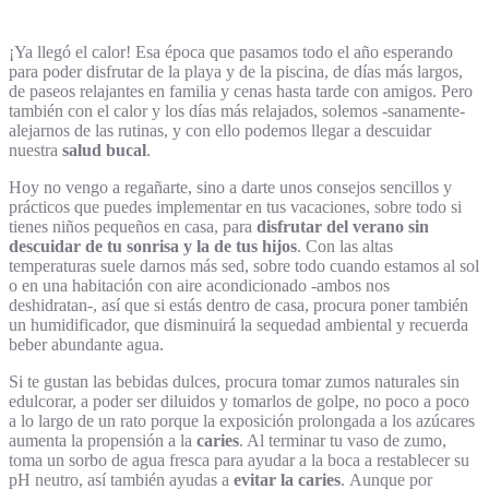
¡Ya llegó el calor! Esa época que pasamos todo el año esperando
para poder disfrutar de la playa y de la piscina, de días más largos,
de paseos relajantes en familia y cenas hasta tarde con amigos. Pero
también con el calor y los días más relajados, solemos -sanamente-
alejarnos de las rutinas, y con ello podemos llegar a descuidar
nuestra
salud bucal
.
Hoy no vengo a regañarte, sino a darte unos consejos sencillos y
prácticos que puedes implementar en tus vacaciones, sobre todo si
tienes niños pequeños en casa, para
disfrutar del verano sin
descuidar de tu sonrisa y la de tus hijos
. Con las altas
temperaturas suele darnos más sed, sobre todo cuando estamos al sol
o en una habitación con aire acondicionado -ambos nos
deshidratan-, así que si estás dentro de casa, procura poner también
un humidificador, que disminuirá la sequedad ambiental y recuerda
beber abundante agua.
Si te gustan las bebidas dulces, procura tomar zumos naturales sin
edulcorar, a poder ser diluidos y tomarlos de golpe, no poco a poco
a lo largo de un rato porque la exposición prolongada a los azúcares
aumenta la propensión a la
caries
. Al terminar tu vaso de zumo,
toma un sorbo de agua fresca para ayudar a la boca a restablecer su
pH neutro, así también ayudas a
evitar la caries
. Aunque por